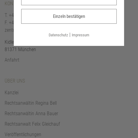
KONTAKT
T.
+49 (0)89 / 381 64 00 - 10
Einzeln bestätigen
F.
+49 (0)89 / 381 64 00 - 11
zentrale@arbeitsrecht-fachkanzlei.de
|
Datenschutz
Impressum
Kidlerstraße 22
81371 München
Anfahrt
ÜBER UNS
Kanzlei
Rechtsanwältin Regina Bell
Rechtsanwältin Anna Bauer
Rechtsanwalt Felix Gleichauf
Veröffentlichungen