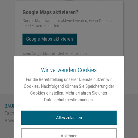
Google Maps aktivieren?
Google Maps kann nur aktiviert werden, wenn Cookies
gesetzt werden dürfen.
Google Maps aktivieren
Wenn Google Maps aktiviert wurde, werden
personenbezogene Daten an Google gesendet und
verarbeitet. Mehr dazu in der Datenschutzerklärung von
Google:
hier
Wir verwenden Cookies
Für die Bereitstellung unserer Dienste nutzen wir
Cookies. Nachfolgend können Sie Speicherung der
Cookies einstellen. Mehr erfahren Sie unter
Datenschutzbestimmungen
.
BAUER | BELL
Fachkanzlei für Arbeitsrecht
Alles zulassen
Anwält:innen in Bürogemeinschaft
Ablehnen