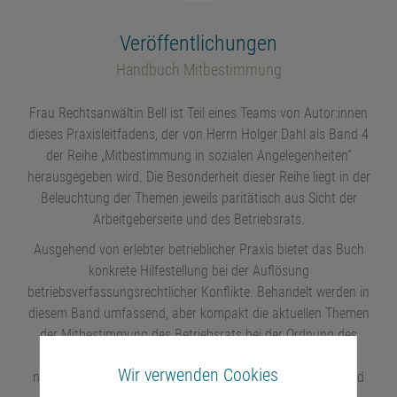
Veröffentlichungen
Handbuch Mitbestimmung
Frau Rechtsanwältin Bell ist Teil eines Teams von Autor:innen
dieses Praxisleitfadens, der von Herrn Holger Dahl als Band 4
der Reihe „Mitbestimmung in sozialen Angelegenheiten“
herausgegeben wird. Die Besonderheit dieser Reihe liegt in der
Beleuchtung der Themen jeweils paritätisch aus Sicht der
Arbeitgeberseite und des Betriebsrats.
Ausgehend von erlebter betrieblicher Praxis bietet das Buch
konkrete Hilfestellung bei der Auflösung
betriebsverfassungsrechtlicher Konflikte. Behandelt werden in
diesem Band umfassend, aber kompakt die aktuellen Themen
der Mitbestimmung des Betriebsrats bei der Ordnung des
Betriebs und des Verhaltens der Arbeitnehmer im Betrieb
Wir verwenden Cookies
nach § 87 Abs. 1 Nr. 1 BetrVG, bei Personalfragebogen und