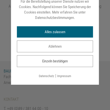
Beurteilungsgrundsätzen nach § 94 BetrVG, bei
Für die Bereitstellung unserer Dienste nutzen wir
Auswahlrichtlinien nach § 95 BetrVG und beruflicher Bildung
Cookies. Nachfolgend können Sie Speicherung der
nach §§ 96 ff. BetrVG.
Cookies einstellen. Mehr erfahren Sie unter
Datenschutzbestimmungen
.
Handbuch Mitbestimmung in sozialen Angelegenheiten:
Alles zulassen
shop.ruw.de
Ablehnen
Einzeln bestätigen
BAUER | BELL
|
Datenschutz
Impressum
Fachkanzlei für Arbeitsrecht
Anwält:innen in Bürogemeinschaft
KONTAKT
T.
+49 (0)89 / 381 64 00 - 10